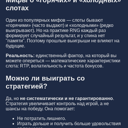
слотах
Один из популярных мифов — слоты бывают
«горячими» (часто выдают) и «холодными» (редко
выигрывают). Но на практике RNG каждый раз
формирует случайный результат, и у спина нет
"памяти". Поэтому прошлые выигрыши не влияют на
будущие.
Реальность:
единственный фактор, на который вы
можете опереться — математические характеристики
слота: RTP, волатильность и частота бонусов.
Можно ли выиграть со
стратегией?
Да, но
не систематически и не гарантированно
.
Стратегия увеличивает контроль над игрой, а не
шансы на победу. Она помогает:
Не потратить лишнего.
Играть дольше и получить больше удовольствия