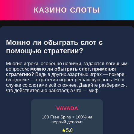
КАЗИНО СЛОТЫ
Можно ли обыграть слот с
помощью стратегии?
Многие игроки, особенно новички, задаются логичным
вопросом:
можно ли обыграть слот, применяя
стратегию?
Ведь в других азартных играх — покере,
блэкджеке — стратегия играет решающую роль. Но в
случае со слотами всё сложнее. Давайте разберемся,
что действительно работает, а что — миф.
VAVADA
100 Free Spins + 100% на
первый депозит
★
5.0