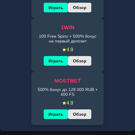
Играть
Обзор
1WIN
100 Free Spins + 500% бонус
на первый депозит
★
4.9
Играть
Обзор
MOSTBET
500% бонус до 128 000 RUB +
400 FS
★
4.9
Играть
Обзор